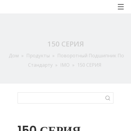
150 СЕРИЯ
Дом
»
Продукты
»
Поворотный Подшипник По
Стандарту
»
IMO
»
150 СЕРИЯ
150 СЕРИЯ