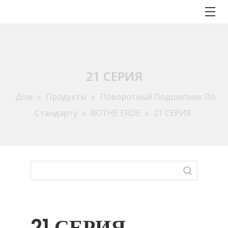
21 СЕРИЯ
Дом
»
Продукты
»
Поворотный Подшипник По
Стандарту
»
ROTHE ERDE
»
21 СЕРИЯ
21 СЕРИЯ