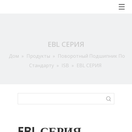
EBL СЕРИЯ
Дом
»
Продукты
»
Поворотный Подшипник По
Стандарту
»
ISB
»
EBL СЕРИЯ
EBL СЕРИЯ