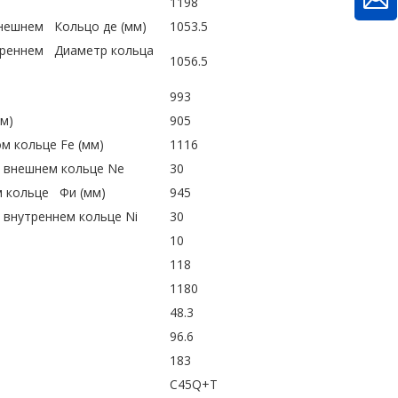
)
1198
внешнем Кольцо де (мм)
1053.5
треннем Диаметр кольца
1056.5
993
мм)
905
м кольце Fe (мм)
1116
о внешнем кольце Ne
30
м кольце Фи (мм)
945
 внутреннем кольце Ni
30
10
118
1180
48.3
96.6
183
C45Q+T