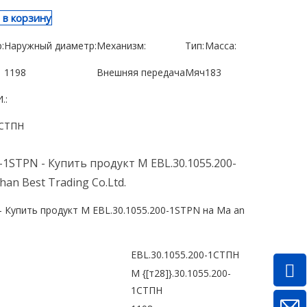
 в корзину
:
Наружный диаметр:
Механизм:
Тип:
Масса:
1198
Внешняя передача
Мяч
183
.:
1СТПН
0-1STPN - Купить продукт M EBL.30.1055.200-
an Best Trading Co.Ltd.
- Купить продукт M EBL.30.1055.200-1STPN на Ma an
EBL.30.1055.200-1СТПН
М {[т28]}.30.1055.200-
1СТПН