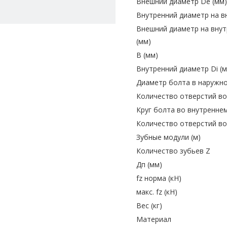
Внешний диаметр De (мм
Внутренний диаметр на 
Внешний диаметр на вну
(мм)
В (мм)
Внутренний диаметр Di (
Диаметр болта в наружно
Количество отверстий в
Круг болта во внутренне
Количество отверстий во
Зубные модули (м)
Количество зубьев Z
Дп (мм)
fz норма (кН)
макс. fz (кН)
Вес (кг)
Материал