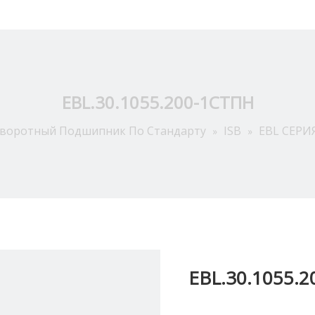
Приложение
О Hас
Ресурсы
Новости
Связат
EBL.30.1055.200-1СТПН
воротный Подшипник По Стандарту
ISB
EBL СЕРИ
»
»
EBL.30.1055.