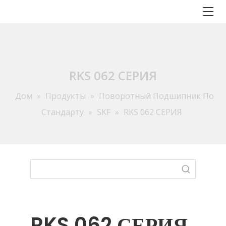
RKS 062 СЕРИЯ
Дом
»
Продукты
»
Поворотный Подшипник По
Стандарту
»
SKF
»
RKS 062 СЕРИЯ
RKS 062 СЕРИЯ