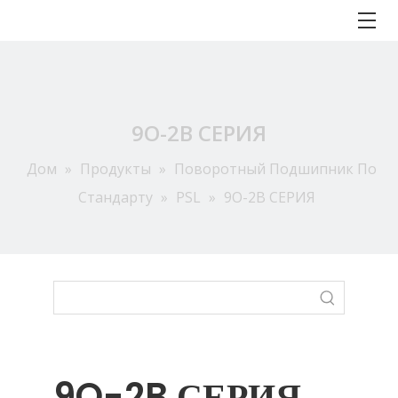
9O-2B СЕРИЯ
Дом
»
Продукты
»
Поворотный Подшипник По
Стандарту
»
PSL
»
9O-2B СЕРИЯ
9O-2B СЕРИЯ