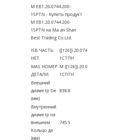
M EB1.20.0744.200-
1SPTN - Купить продукт
M EB1.20.0744.200-
1SPTN на Ma an Shan
Best Trading Co.Ltd.
ISB ЧАСТЬ
{[т26]}.20.0744.200-
НЕТ.
1СТПН
MAS НОМЕР
М {[т26]}.20.0744.200-
ДЕТАЛИ.
1СПТН
Внешний
диаметр De
838.8
(мм)
Внутренний
диаметр на
внешнем
745.5
Кольцо де
(мм)