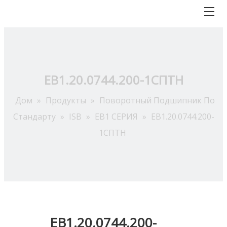
EB1.20.0744.200-1СПТН
Дом
»
Продукты
»
Поворотный Подшипник По
Стандарту
»
ISB
»
EB1 СЕРИЯ
»
EB1.20.0744.200-
1СПТН
EB1.20.0744.200-