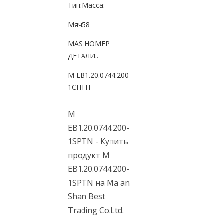
Тип:
Масса:
Мяч
58
MAS НОМЕР
ДЕТАЛИ.:
М EB1.20.0744.200-
1СПТН
M
EB1.20.0744.200-
1SPTN - Купить
продукт M
EB1.20.0744.200-
1SPTN на Ma an
Shan Best
Trading Co.Ltd.