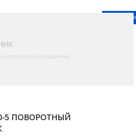
КОНТАКТНЫ
Pусский
ься C Hами
НИК
400-5 ПОВОРОТНЫЙ ПОДШИПНИК
00-5 ПОВОРОТНЫЙ
К