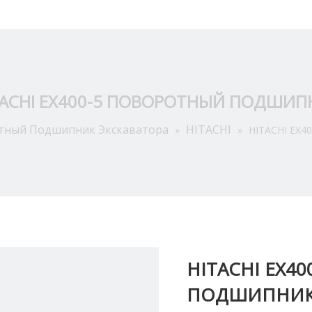
Приложение
О Hас
Ресурсы
Новости
Связат
TACHI EX400-5 ПОВОРОТНЫЙ ПОДШИП
тный Подшипник Экскаватора
HITACHI
»
»
HITACHI EX
HITACHI EX4
ПОДШИПНИ