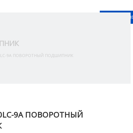
КОНТАКТНЫ
Pусский
ься C Hами
ИПНИК
0LC-9A ПОВОРОТНЫЙ ПОДШИПНИК
30LC-9A ПОВОРОТНЫЙ
К