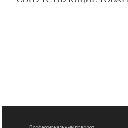
предыдущий:
HYUNDAI R430LC-9A ПОВОРОТНЫЙ ПОДШИПНИ
Профессиональный поворот