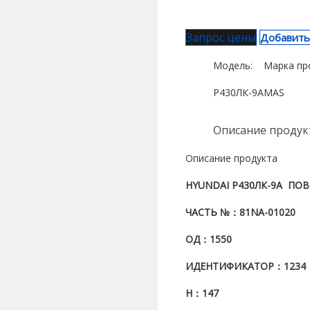
Запрос цены
Добавить
Модель:
Марка пр
Р430ЛК-9А
MAS
Описание продук
Описание продукта
HYUNDAI Р430ЛК-9А
ПОВ
ЧАСТЬ №
：81NA-01020
ОД
：1550
ИДЕНТИФИКАТОР
：1234
H
：147