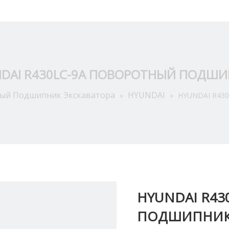
Приложение
О Hас
Ресурсы
Новости
Связат
DAI R430LC-9A ПОВОРОТНЫЙ ПОДШ
ый Подшипник Экскаватора
HYUNDAI
»
»
HYUNDAI R43
HYUNDAI R4
ПОДШИПНИ