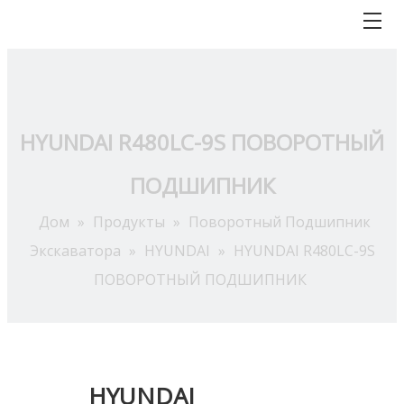
HYUNDAI R480LC-9S ПОВОРОТНЫЙ
ПОДШИПНИК
Дом
»
Продукты
»
Поворотный Подшипник
Экскаватора
»
HYUNDAI
»
HYUNDAI R480LC-9S
ПОВОРОТНЫЙ ПОДШИПНИК
HYUNDAI