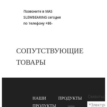
Позвоните в MAS
SLEWBEARING сегодня
по телефону +86-
15255522117!
Инструкция по
СОПУТСТВУЮЩИЕ
установке.pdf
ТОВАРЫ
предыдущий:
следующий:
HYUNDAI R480LC-9S ПОВОРОТНЫЙ
Связаться
НАШИ
ПРОДУКТЫ
ПОДШИПНИК
81QB-01020
Высококачественные
ПРОДУКТЫ
поворотные подшипники вторичного рынка