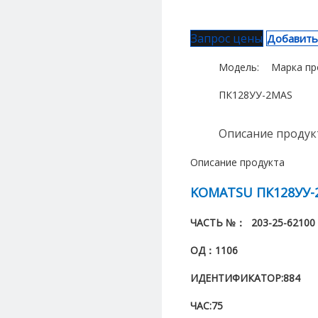
Запрос цены
Добавить
Модель:
Марка пр
ПК128УУ-2
MAS
Описание продук
Описание продукта
KOMATSU ПК128УУ-
ЧАСТЬ №：
203-25-62100
ОД：
1106
ИДЕНТИФИКАТОР:
884
ЧАС:
75