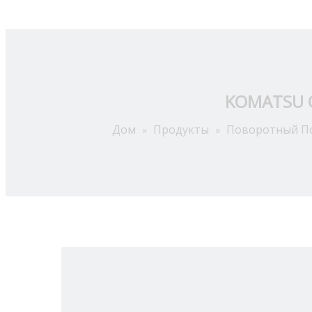
Дом
Продукты
KOMATSU 
Дом
Продукты
Поворотный П
»
»