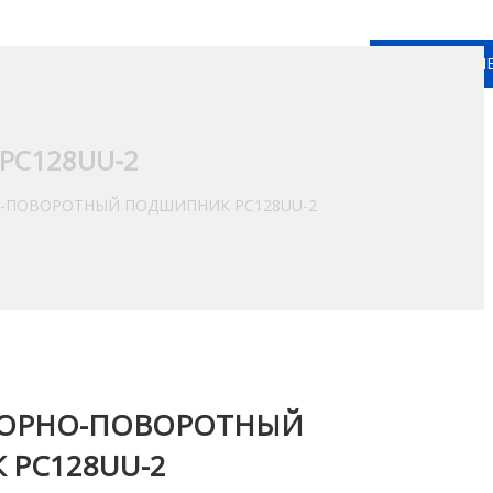
КОНТАКТНЫ
Pусский
ься C Hами
PC128UU-2
-ПОВОРОТНЫЙ ПОДШИПНИК PC128UU-2
ПОРНО-ПОВОРОТНЫЙ
PC128UU-2