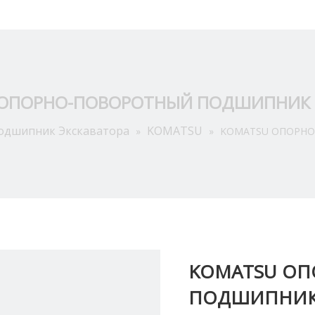
Приложение
О Hас
Ресурсы
Новости
Связат
ОПОРНО-ПОВОРОТНЫЙ ПОДШИПНИК 
одшипник Экскаватора
KOMATSU
»
»
KOMATSU ОПОРНО
KOMATSU О
ПОДШИПНИК 