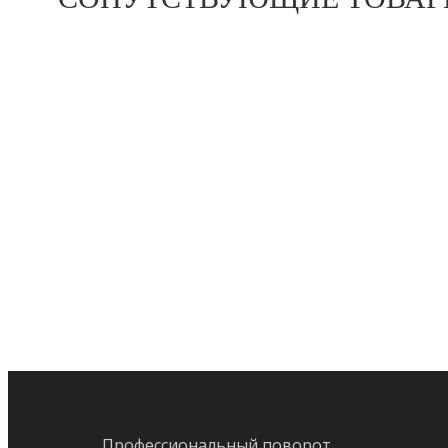
предыдущий:
VOLVO ПОВОРОТНЫЙ ПОДШИПНИК EC380D
115
Профессиональный поворот