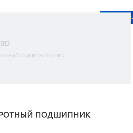
КОНТАКТНЫ
Pусский
ься C Hами
80D
ОРОТНЫЙ ПОДШИПНИК EC380D
ОРОТНЫЙ ПОДШИПНИК