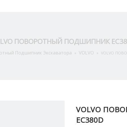
Приложение
О Hас
Ресурсы
Новости
Связат
LVO ПОВОРОТНЫЙ ПОДШИПНИК EC3
отный Подшипник Экскаватора
VOLVO
»
»
VOLVO ПОВ
VOLVO ПОВ
EC380D