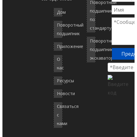
Поворотный
подшипник
Дом
по
Поворотный
стандарту
подшипник
Поворотный
Приложение
подшипник
Предс
экскаватора
О
нас
Ресурсы
Новости
Связаться
с
нами